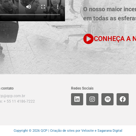
O nosso maior incen
em todas as esferas
CONHEÇA A N
 contato
Redes Sociais
cp@qcp.com.br
x: + 55 11 4186-7222
Copyright © 2026 QCP |
Criação de sites por Velosite
e Sagarana Digital