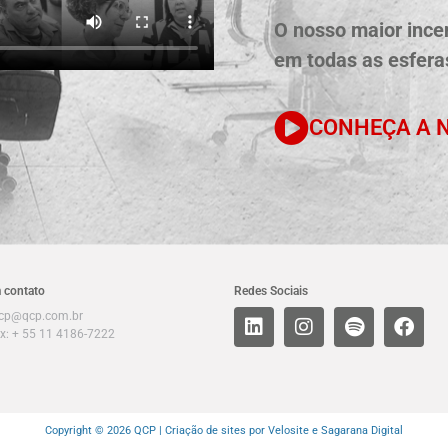
O nosso maior incen
em todas as esferas
CONHEÇA A N
 contato
Redes Sociais
cp@qcp.com.br
x: + 55 11 4186-7222
Copyright © 2026 QCP |
Criação de sites por Velosite
e Sagarana Digital