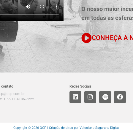
O nosso maior incen
em todas as esferas
CONHEÇA A N
 contato
Redes Sociais
cp@qcp.com.br
x: + 55 11 4186-7222
Copyright © 2026 QCP |
Criação de sites por Velosite
e Sagarana Digital