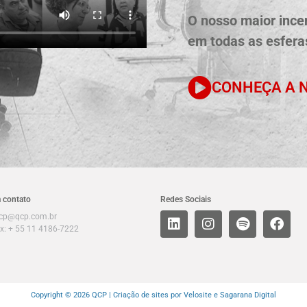
O nosso maior incen
em todas as esferas
CONHEÇA A N
 contato
Redes Sociais
cp@qcp.com.br
x: + 55 11 4186-7222
Copyright © 2026 QCP |
Criação de sites por Velosite
e Sagarana Digital