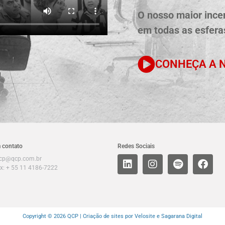
O nosso maior incen
em todas as esferas
CONHEÇA A N
 contato
Redes Sociais
cp@qcp.com.br
x: + 55 11 4186-7222
Copyright © 2026 QCP |
Criação de sites por Velosite
e Sagarana Digital