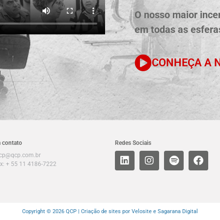
O nosso maior incen
em todas as esferas
CONHEÇA A N
 contato
Redes Sociais
cp@qcp.com.br
x: + 55 11 4186-7222
Copyright © 2026 QCP |
Criação de sites por Velosite
e Sagarana Digital