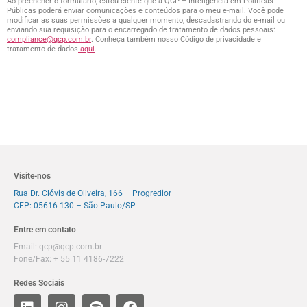
Ao preencher o formulário, estou ciente que a QCP – Inteligência em Políticas
Públicas poderá enviar comunicações e conteúdos para o meu e-mail. Você pode
modificar as suas permissões a qualquer momento, descadastrando do e-mail ou
enviando sua requisição para o encarregado de tratamento de dados pessoais:
compliance@qcp.com.br
. Conheça também nosso Código de privacidade e
tratamento de dados
aqui
.
Visite-nos
Rua Dr. Clóvis de Oliveira, 166 – Progredior
CEP: 05616-130 – São Paulo/SP
Entre em contato
Email:
qcp@qcp.com.br
Fone/Fax: + 55 11 4186-7222
Redes Sociais