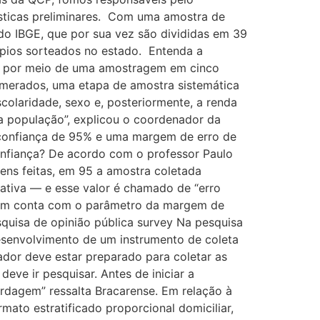
ísticas preliminares. Com uma amostra de
 do IBGE, que por sua vez são divididas em 39
ípios sorteados no estado. Entenda a
ada por meio de uma amostragem em cinco
omerados, uma etapa de amostra sistemática
scolaridade, sexo e, posteriormente, a renda
 a população”, explicou o coordenador da
de confiança de 95% e uma margem de erro de
onfiança? De acordo com o professor Paulo
ns feitas, em 95 a amostra coletada
ativa — e esse valor é chamado de “erro
mbém conta com o parâmetro da margem de
squisa de opinião pública survey Na pesquisa
desenvolvimento de um instrumento de coleta
dor deve estar preparado para coletar as
ve ir pesquisar. Antes de iniciar a
ordagem” ressalta Bracarense. Em relação à
mato estratificado proporcional domiciliar,