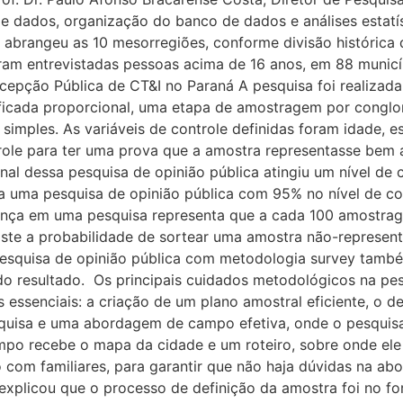
e dados, organização do banco de dados e análises estat
 abrangeu as 10 mesorregiões, conforme divisão histórica
oram entrevistadas pessoas acima de 16 anos, em 88 munic
rcepção Pública de CT&I no Paraná A pesquisa foi realiz
ificada proporcional, uma etapa de amostragem por congl
 simples. As variáveis de controle definidas foram idade, e
ntrole para ter uma prova que a amostra representasse bem
 final dessa pesquisa de opinião pública atingiu um nível 
ca uma pesquisa de opinião pública com 95% no nível de c
nça em uma pesquisa representa que a cada 100 amostrage
iste a probabilidade de sortear uma amostra não-represent
 a pesquisa de opinião pública com metodologia survey ta
 do resultado. Os principais cuidados metodológicos na pe
s essenciais: a criação de um plano amostral eficiente, o 
quisa e uma abordagem de campo efetiva, onde o pesquisa
o recebe o mapa da cidade e um roteiro, sobre onde ele de
o com familiares, para garantir que não haja dúvidas na ab
explicou que o processo de definição da amostra foi no for