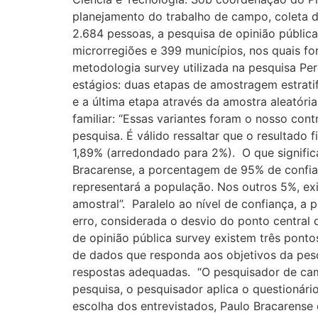
planejamento do trabalho de campo, coleta d
2.684 pessoas, a pesquisa de opinião pública
microrregiões e 399 municípios, nos quais f
metodologia survey utilizada na pesquisa Pe
estágios: duas etapas de amostragem estrat
e a última etapa através da amostra aleatória
familiar: “Essas variantes foram o nosso co
pesquisa. É válido ressaltar que o resultado
1,89% (arredondado para 2%). O que signifi
Bracarense, a porcentagem de 95% de confia
representará a população. Nos outros 5%, ex
amostral”. Paralelo ao nível de confiança,
erro, considerada o desvio do ponto central
de opinião pública survey existem três ponto
de dados que responda aos objetivos da pes
respostas adequadas. “O pesquisador de camp
pesquisa, o pesquisador aplica o questionári
escolha dos entrevistados, Paulo Bracarense 