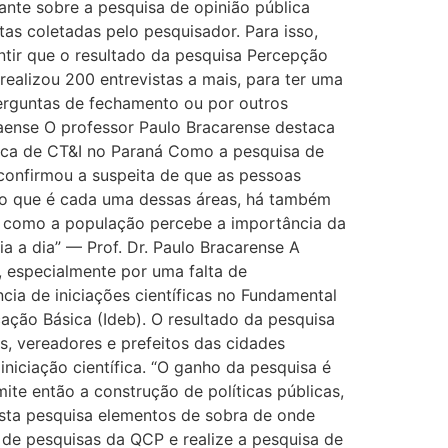
tante sobre a pesquisa de opinião pública
as coletadas pelo pesquisador. Para isso,
tir que o resultado da pesquisa Percepção
ealizou 200 entrevistas a mais, para ter uma
rguntas de fechamento ou por outros
naense O professor Paulo Bracarense destaca
lica de CT&I no Paraná Como a pesquisa de
confirmou a suspeita de que as pessoas
r o que é cada uma dessas áreas, há também
e como a população percebe a importância da
a a dia” — Prof. Dr. Paulo Bracarense A
especialmente por uma falta de
ia de iniciações científicas no Fundamental
ação Básica (Ideb). O resultado da pesquisa
s, vereadores e prefeitos das cidades
niciação científica. “O ganho da pesquisa é
ite então a construção de políticas públicas,
esta pesquisa elementos de sobra de onde
e de pesquisas da QCP e realize a pesquisa de