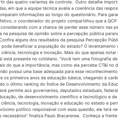
artir das quatro variantes de controle. Outro detalhe impor
as, em que a equipe técnica avalia a coerência das respost
omparam informações ao longo do questionário. Para garan
fetivo, o coordenador do projeto compartilhou que a QCP r
 considerando com a chance de perder esse número nas pe
os na pesquisa de opinião sobre a percepção pública para
: Confira alguns dos resultados da pesquisa Percepção Púb
á pode beneficiar a população do estado? O levantamento 
ciência, tecnologia e inovação. Mais do que apenas nota
I está presente no cotidiano. “Você tem uma fotografia d
Mais do que a importância, mas como ela percebe CT&I no di
não possui uma base adequada para esse reconhecimento, 
e os primeiros anos da educação básica, chegando à carênc
ndo o último ranking do Índice de Desenvolvimento da Educ
aná permite aos governantes, deputados estaduais, federai
ducação, de desenvolvimento científico e tecnológico e de i
ciência, tecnologia, inovação e educação no estado e perm
róximo político responsável com essa questão, ele terá n
s necessários” finaliza Paulo Bracarense. Conheça a frent