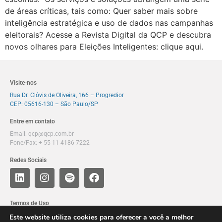
de áreas críticas, tais como: Quer saber mais sobre
inteligência estratégica e uso de dados nas campanhas
eleitorais? Acesse a Revista Digital da QCP e descubra
novos olhares para Eleições Inteligentes: clique aqui.
Visite-nos
Rua Dr. Clóvis de Oliveira, 166 – Progredior
CEP: 05616-130 – São Paulo/SP
Entre em contato
Email:
qcp@qcp.com.br
Fone/Fax: + 55 11 4186-7222
Redes Sociais
Termos de Uso
Política de privacidade
Este website utiliza cookies para oferecer a você a melhor